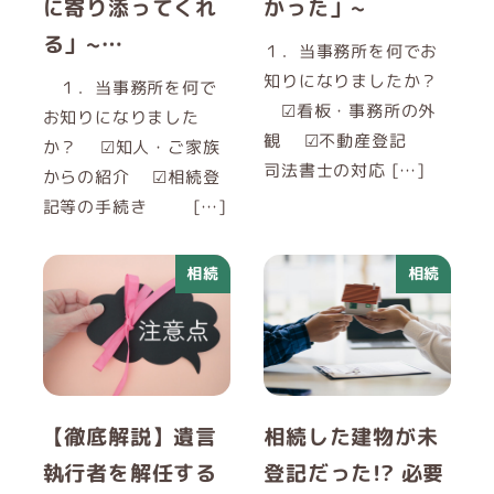
に寄り添ってくれ
かった」~
る」~…
１．当事務所を何でお
知りになりましたか？
１．当事務所を何で
☑看板・事務所の外
お知りになりました
観 ☑不動産登記
か？ ☑知人・ご家族
司法書士の対応 […]
からの紹介 ☑相続登
記等の手続き […]
相続
相続
【徹底解説】遺言
相続した建物が未
執行者を解任する
登記だった!? 必要