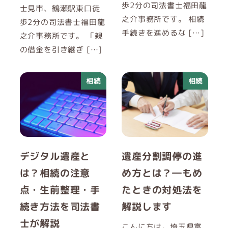
歩2分の司法書士福田龍
士見市、鶴瀬駅東口徒
之介事務所です。 相続
歩2分の司法書士福田龍
手続きを進めるな […]
之介事務所です。 「親
の借金を引き継ぎ […]
相続
相続
デジタル遺産と
遺産分割調停の進
は？相続の注意
め方とは？―もめ
点・生前整理・手
たときの対処法を
続き方法を司法書
解説します
士が解説
こんにちは。埼玉県富