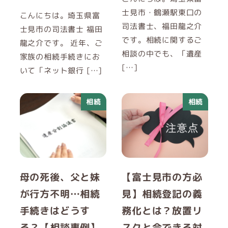
士見市・鶴瀬駅東口の
こんにちは。埼玉県富
司法書士、福田龍之介
士見市の司法書士 福田
です。相続に関するご
龍之介です。 近年、ご
相談の中でも、「遺産
家族の相続手続きにお
[…]
いて「ネット銀行 […]
相続
相続
母の死後、父と妹
【富士見市の方必
が行方不明…相続
見】相続登記の義
手続きはどうす
務化とは？放置リ
る？【相談事例】
スクと今できる対