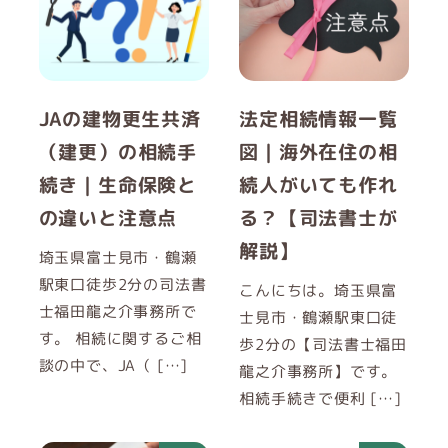
JAの建物更生共済
法定相続情報一覧
（建更）の相続手
図｜海外在住の相
続き｜生命保険と
続人がいても作れ
の違いと注意点
る？【司法書士が
解説】
埼玉県富士見市・鶴瀬
駅東口徒歩2分の司法書
こんにちは。埼玉県富
士福田龍之介事務所で
士見市・鶴瀬駅東口徒
す。 相続に関するご相
歩2分の【司法書士福田
談の中で、JA（ […]
龍之介事務所】です。
相続手続きで便利 […]