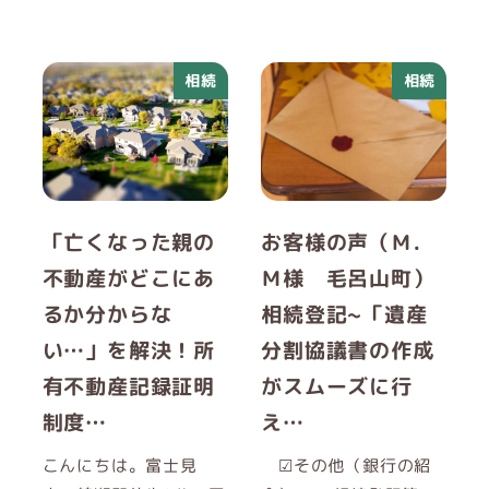
相続
相続
「亡くなった親の
お客様の声（Ｍ．
不動産がどこにあ
Ｍ様 毛呂山町）
るか分からな
相続登記~「遺産
い…」を解決！所
分割協議書の作成
有不動産記録証明
がスムーズに行
制度…
え…
こんにちは。富士見
☑その他（銀行の紹