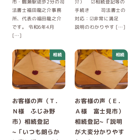
市・鶴瀬駅徒歩2分の司
介） ☑相続登記等の
法書士福田龍之介事務
手続き 司法書士の
所、代表の福田龍之介
対応：☑非常に満足
です。 令和6年4月
説明のわかりやす […]
[…]
相続
相続
お客様の声（Ｔ．
お客様の声（Ｅ．
Ｎ様 ふじみ野
Ａ様 富士見市）
市）相続登記
相続登記~「説明
~「いつも朗らか
が大変分かりやす