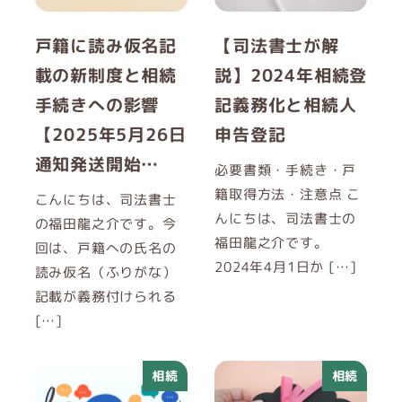
戸籍に読み仮名記
【司法書士が解
載の新制度と相続
説】2024年相続登
手続きへの影響
記義務化と相続人
【2025年5月26日
申告登記
通知発送開始…
必要書類・手続き・戸
籍取得方法・注意点 こ
こんにちは、司法書士
んにちは、司法書士の
の福田龍之介です。今
福田龍之介です。
回は、戸籍への氏名の
2024年4月1日か […]
読み仮名（ふりがな）
記載が義務付けられる
[…]
相続
相続