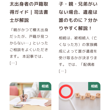
太出身者の戸籍取
子・親・兄弟がい
得ガイド｜司法書
ない場合、遺産は
士が解説
誰のものに？分か
りやすく解説！
「親がかつて樺太出身
だったが、戸籍が見つ
相続は、被相続人（亡
からない…」といった
くなった方）の家族構
ご相談をよくいただき
成によって誰が遺産を
ます。 本記事では、
受け取るかが決まりま
[…]
す。 では、「配偶者
[…]
相続
相続